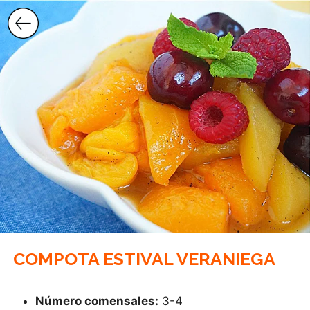
Saltar
al
contenido
COMPOTA ESTIVAL VERANIEGA
Número comensales:
3-4