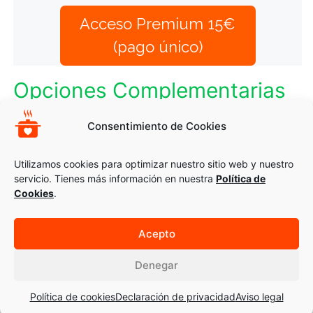
Acceso Premium 15€
(pago único)
Opciones Complementarias
ES UN POSTRE – TOMARLO ENTRE COMIDAS,
Consentimiento de Cookies
ESPECIALMENTE MERIENDA O AL CABO DE 1
HORA DESPUÉS DE LA CENA
Utilizamos cookies para optimizar nuestro sitio web y nuestro
servicio. Tienes más información en nuestra
Política de
Cookies
.
Acepto
© 2026 Recetas Montse Bradford
Ayuda
|
Aviso_legal
|
Cookies
Denegar
Política de cookies
Declaración de privacidad
Aviso legal
Inicio
Recetas
Personalizadas
Artículos
Cursos
Mi cuenta