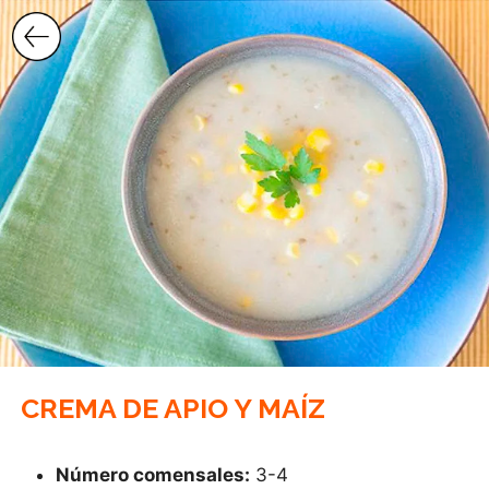
Saltar
al
contenido
CREMA DE APIO Y MAÍZ
Número comensales:
3-4