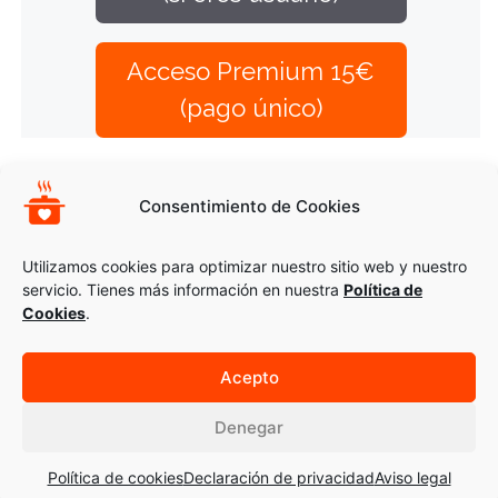
Acceso Premium 15€
(pago único)
Opciones Complementarias
Consentimiento de Cookies
SOPA DE LENTEJAS ROJAS AL HINOJO
ARROZ CON VERDURAS DE TEMPORADA
Utilizamos cookies para optimizar nuestro sitio web y nuestro
servicio. Tienes más información en nuestra
Política de
Cookies
.
Acepto
© 2026 Recetas Montse Bradford
Ayuda
|
Aviso_legal
|
Cookies
Denegar
Política de cookies
Declaración de privacidad
Aviso legal
Inicio
Recetas
Personalizadas
Artículos
Cursos
Mi cuenta