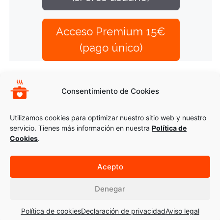
Acceso Premium 15€
(pago único)
Opciones Complementarias
Consentimiento de Cookies
CREMA DE ALCACHOFA
PATÉ DE TOFU Y ALGAS
Utilizamos cookies para optimizar nuestro sitio web y nuestro
servicio. Tienes más información en nuestra
Política de
Cookies
.
Acepto
© 2026 Recetas Montse Bradford
Ayuda
|
Aviso_legal
|
Cookies
Denegar
Política de cookies
Declaración de privacidad
Aviso legal
Inicio
Recetas
Personalizadas
Artículos
Cursos
Mi cuenta