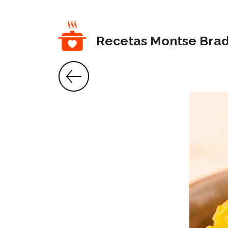
Saltar
al
contenido
Recetas Montse Bra