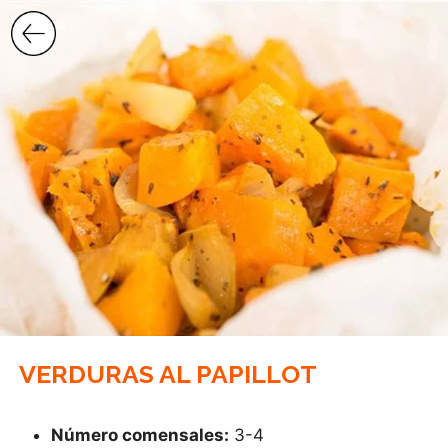
Saltar
al
contenido
VERDURAS AL PAPILLOT
Número comensales:
3-4