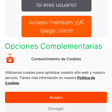
(si eres usuario)
Acceso Premium 15€
(pago único)
Opciones Complementarias
CREPE DE TRIGO SARRACENO CON PATÉ DE
Consentimiento de Cookies
CHAMPIÑONES Y SEITÁN MACERADO
JUDÍAS VERDES AL DENTE
Utilizamos cookies para optimizar nuestro sitio web y nuestro
servicio. Tienes más información en nuestra
Política de
Cookies
.
Acepto
© 2026 Recetas Montse Bradford
Ayuda
|
Aviso_legal
|
Cookies
Denegar