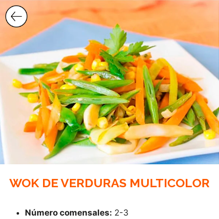
Saltar
al
contenido
WOK DE VERDURAS MULTICOLOR
Número comensales:
2-3