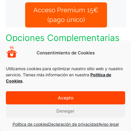
Acceso Premium 15€
(pago único)
Opciones Complementarias
CALDO CASERO CON GARBANZOS Y SEITÁN
Consentimiento de Cookies
SUSHIS
Utilizamos cookies para optimizar nuestro sitio web y nuestro
servicio. Tienes más información en nuestra
Política de
Cookies
.
Acepto
© 2026 Recetas Montse Bradford
Ayuda
|
Aviso_legal
|
Cookies
Denegar
Política de cookies
Declaración de privacidad
Aviso legal
Inicio
Recetas
Personalizadas
Artículos
Cursos
Mi cuenta